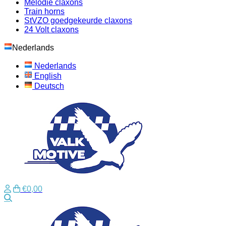
Melodie claxons
Train horns
StVZO goedgekeurde claxons
24 Volt claxons
Nederlands
Nederlands
English
Deutsch
€0,00
Zoeken