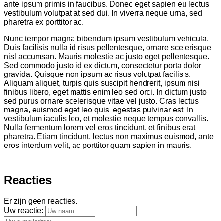
ante ipsum primis in faucibus. Donec eget sapien eu lectus
vestibulum volutpat at sed dui. In viverra neque urna, sed
pharetra ex porttitor ac.
Nunc tempor magna bibendum ipsum vestibulum vehicula.
Duis facilisis nulla id risus pellentesque, ornare scelerisque
nisl accumsan. Mauris molestie ac justo eget pellentesque.
Sed commodo justo id ex dictum, consectetur porta dolor
gravida. Quisque non ipsum ac risus volutpat facilisis.
Aliquam aliquet, turpis quis suscipit hendrerit, ipsum nisi
finibus libero, eget mattis enim leo sed orci. In dictum justo
sed purus ornare scelerisque vitae vel justo. Cras lectus
magna, euismod eget leo quis, egestas pulvinar est. In
vestibulum iaculis leo, et molestie neque tempus convallis.
Nulla fermentum lorem vel eros tincidunt, et finibus erat
pharetra. Etiam tincidunt, lectus non maximus euismod, ante
eros interdum velit, ac porttitor quam sapien in mauris.
Reacties
Er zijn geen reacties.
Uw reactie: