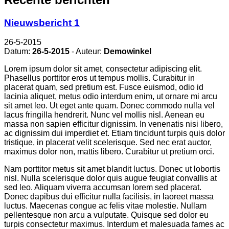
Nieuwsbericht 1
26-5-2015
Datum:
26-5-2015
- Auteur:
Demowinkel
Lorem ipsum dolor sit amet, consectetur adipiscing elit.
Phasellus porttitor eros ut tempus mollis. Curabitur in
placerat quam, sed pretium est. Fusce euismod, odio id
lacinia aliquet, metus odio interdum enim, ut ornare mi arcu
sit amet leo. Ut eget ante quam. Donec commodo nulla vel
lacus fringilla hendrerit. Nunc vel mollis nisl. Aenean eu
massa non sapien efficitur dignissim. In venenatis nisi libero,
ac dignissim dui imperdiet et. Etiam tincidunt turpis quis dolor
tristique, in placerat velit scelerisque. Sed nec erat auctor,
maximus dolor non, mattis libero. Curabitur ut pretium orci.
Nam porttitor metus sit amet blandit luctus. Donec ut lobortis
nisl. Nulla scelerisque dolor quis augue feugiat convallis at
sed leo. Aliquam viverra accumsan lorem sed placerat.
Donec dapibus dui efficitur nulla facilisis, in laoreet massa
luctus. Maecenas congue ac felis vitae molestie. Nullam
pellentesque non arcu a vulputate. Quisque sed dolor eu
turpis consectetur maximus. Interdum et malesuada fames ac