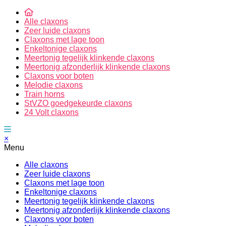
Alle claxons
Zeer luide claxons
Claxons met lage toon
Enkeltonige claxons
Meertonig tegelijk klinkende claxons
Meertonig afzonderlijk klinkende claxons
Claxons voor boten
Melodie claxons
Train horns
StVZO goedgekeurde claxons
24 Volt claxons
×
Menu
Alle claxons
Zeer luide claxons
Claxons met lage toon
Enkeltonige claxons
Meertonig tegelijk klinkende claxons
Meertonig afzonderlijk klinkende claxons
Claxons voor boten