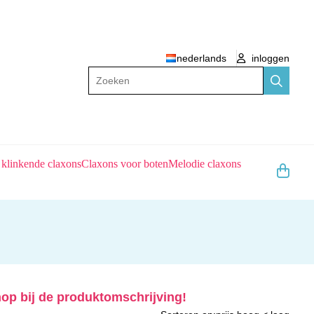
nederlands
inloggen
Zoeken
 klinkende claxons
Claxons voor boten
Melodie claxons
nop bij de produktomschrijving!