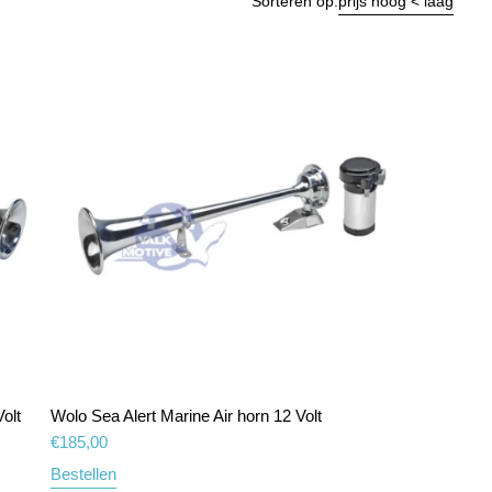
Sorteren op:
prijs hoog < laag
olt
Wolo Sea Alert Marine Air horn 12 Volt
€
185,00
Bestellen