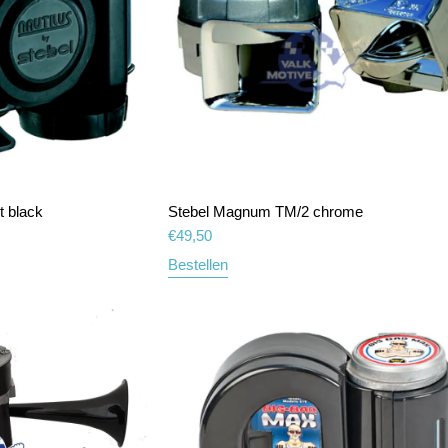
t black
Stebel Magnum TM/2 chrome
€
49,50
Bestellen