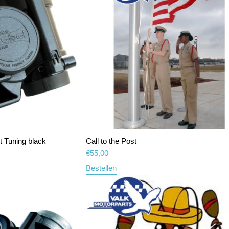
t Tuning black
Call to the Post
€
55,00
Bestellen