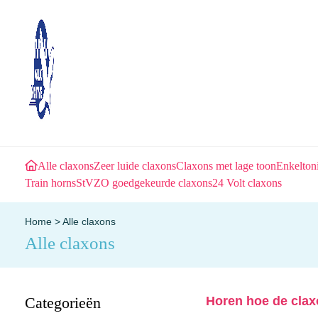
Alle claxons
Zeer luide claxons
Claxons met lage toon
Enkelton
Train horns
StVZO goedgekeurde claxons
24 Volt claxons
Home
>
Alle claxons
Alle claxons
Categorieën
Horen hoe de claxo