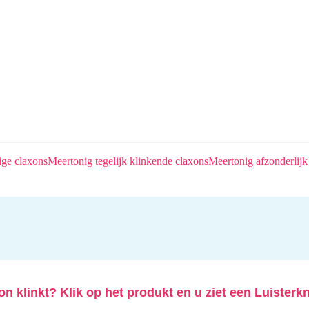
ige claxons
Meertonig tegelijk klinkende claxons
Meertonig afzonderlijk
n klinkt? Klik op het produkt en u ziet een Luisterk