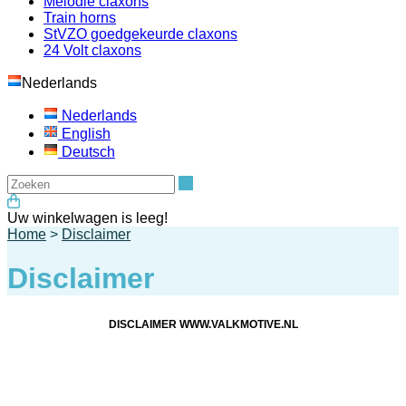
Melodie claxons
Train horns
StVZO goedgekeurde claxons
24 Volt claxons
Nederlands
Nederlands
English
Deutsch
Zoeken
Uw winkelwagen is leeg!
Home
>
Disclaimer
Disclaimer
DISCLAIMER
WWW.VALKMOTIVE.NL