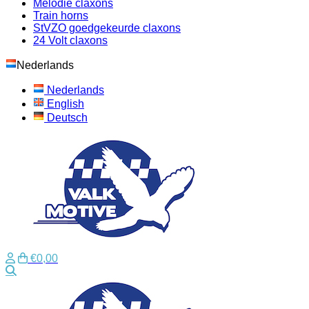
Melodie claxons
Train horns
StVZO goedgekeurde claxons
24 Volt claxons
Nederlands
Nederlands
English
Deutsch
€0,00
Zoeken