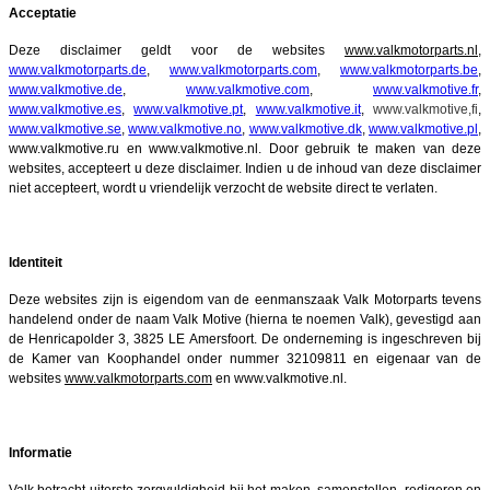
Acceptatie
Deze disclaimer geldt voor de websites
www.valkmotorparts.nl,
www.valkmotorparts.de
,
www.valkmotorparts.com
,
www.valkmotorparts.be
,
www.valkmotive.de
,
www.valkmotive.com
,
www.valkmotive.fr
,
www.valkmotive.es
,
www.valkmotive.pt
,
www.valkmotive.it
,
www.valkmotive,fi
,
www.valkmotive.se
,
www.valkmotive.no
,
www.valkmotive.dk
,
www.valkmotive.pl
,
www.valkmotive.ru en www.valkmotive.nl. Door gebruik te maken van deze
websites, accepteert u deze disclaimer. Indien u de inhoud van deze disclaimer
niet accepteert, wordt u vriendelijk verzocht de website direct te verlaten.
Identiteit
Deze websites zijn is eigendom van de
eenmanszaak Valk Motorparts tevens
handelend onder de naam Valk Motive (hierna te noemen Valk), gevestigd aan
de
Henricapolder 3, 3825 LE Amersfoort.
De onderneming
is ingeschreven bij
de Kamer van Koophandel onder nummer 32109811 en eigenaar van de
websites
www.valkmotorparts.com
en www.valkmotive.nl.
Informatie
Valk betracht uiterste zorgvuldigheid bij het maken, samenstellen, redigeren en