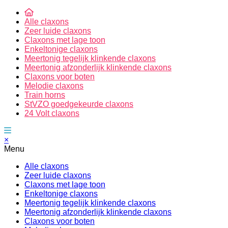
Alle claxons
Zeer luide claxons
Claxons met lage toon
Enkeltonige claxons
Meertonig tegelijk klinkende claxons
Meertonig afzonderlijk klinkende claxons
Claxons voor boten
Melodie claxons
Train horns
StVZO goedgekeurde claxons
24 Volt claxons
×
Menu
Alle claxons
Zeer luide claxons
Claxons met lage toon
Enkeltonige claxons
Meertonig tegelijk klinkende claxons
Meertonig afzonderlijk klinkende claxons
Claxons voor boten