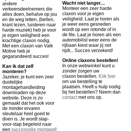
Wacht niet langer....
andere
Monteer een zeer harde
verkeersdeelnemers die
claxon voor je eigen
alles doen, behalve op jou
veiligheid. Laat je horen als
en de weg letten, (bellen,
je weer eens gesneden
krant lezen, luisteren naar
wordt op een rotonde of in
harde muziek) heb je voor
de file. Laat je horen als een
je eigen veiligheid een
automobilist weer eens de
krachtige claxon nodig.
rijbaan kiest waar jij net
Met een claxon van Valk
rijdt... Succes verzekerd!
Motive heb je
gegarandeerd succes!
Online claxons bestellen!
In onze webwinkel kunt u
Kan ik dat zelf
zonder zorgen uw
monteren?
claxon bestellen.
Klik hier
Jazeker, je kunt een zeer
om uw bestelling te
duidelijke
plaatsen. Heeft u hulp nodig
montagehandleiding
bij het bestellen? Neem dan
downloaden op deze
contact
met ons op.
website. Deze is zo
gemaakt dat het ook voor
de minder ervaren
sleutelaar heel goed te
doen is. Je wordt stap-
voor-stap begeleid naar
een
succesvolle montage
!