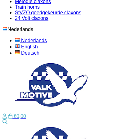
Melodie claxons
Train horns
StVZO goedgekeurde claxons
24 Volt claxons
Nederlands
Nederlands
English
Deutsch
€0,00
Zoeken