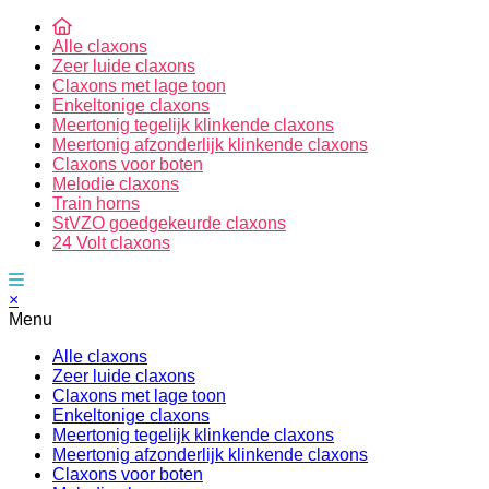
Alle claxons
Zeer luide claxons
Claxons met lage toon
Enkeltonige claxons
Meertonig tegelijk klinkende claxons
Meertonig afzonderlijk klinkende claxons
Claxons voor boten
Melodie claxons
Train horns
StVZO goedgekeurde claxons
24 Volt claxons
×
Menu
Alle claxons
Zeer luide claxons
Claxons met lage toon
Enkeltonige claxons
Meertonig tegelijk klinkende claxons
Meertonig afzonderlijk klinkende claxons
Claxons voor boten