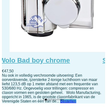
t
Wolo Bad boy chrome
S
€
47,50
Nu ook in volledig verchroomde uitvoering: Een
O
oorverdovende, ijzersterke 2-tonige luchthoorn van maar
m
liefst 123,5 dB op 1 meter afstand met een frequentie van
T
530/680 Hz. Ongevoelig voor trillingen: compressor en
1
e
claxon vormen een gesloten geheel. Wolo Manufacturing,
2
en
opgericht in 1965, is de grootste claxonfabrikant van de
z
Verenigde Staten en één van de...
Bestellen
t