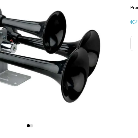
Pro
€2