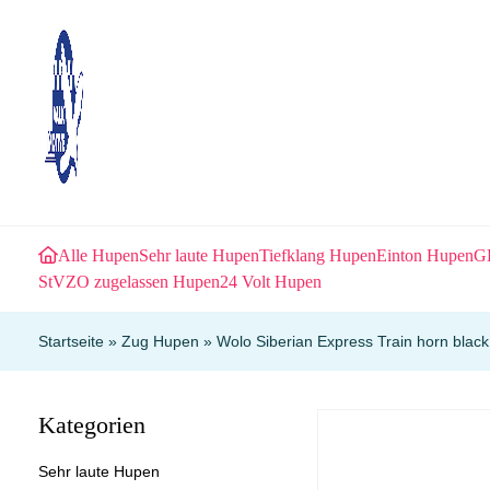
Alle Hupen
Sehr laute Hupen
Tiefklang Hupen
Einton Hupen
GL
StVZO zugelassen Hupen
24 Volt Hupen
Startseite
»
Zug Hupen
»
Wolo Siberian Express Train horn blac
Kategorien
Sehr laute Hupen