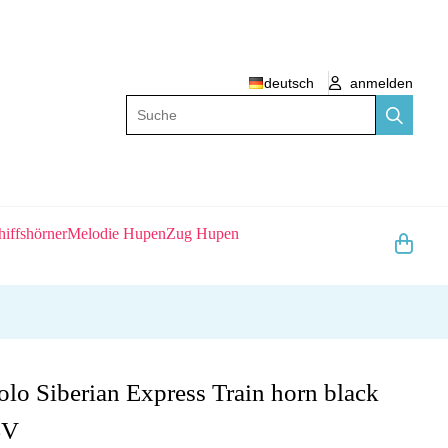
deutsch
anmelden
Suche
hiffshörner
Melodie Hupen
Zug Hupen
lo Siberian Express Train horn black
4V