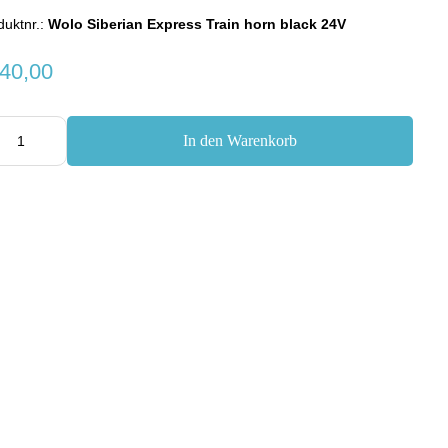
duktnr.:
Wolo Siberian Express Train horn black 24V
40,00
In den Warenkorb