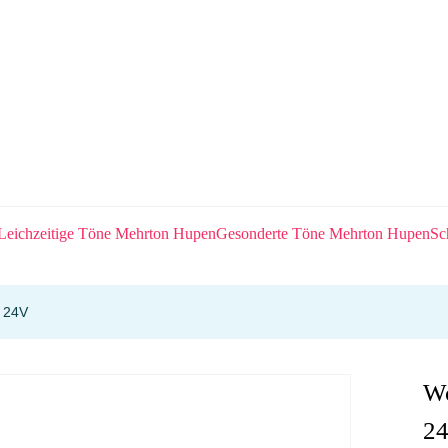
eichzeitige Töne Mehrton Hupen
Gesonderte Töne Mehrton Hupen
Sc
k 24V
Wo
2